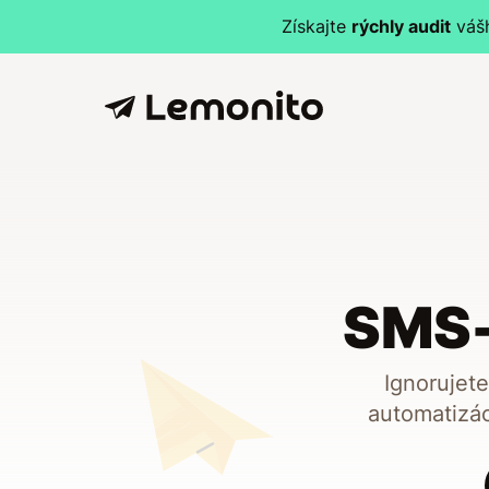
Získajte
rýchly audit
vášh
SMS-k
Ignorujet
automatizá