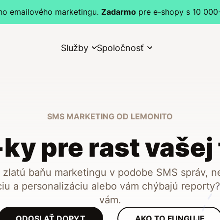
o emailového marketingu.
Zadarmo
pre e-shopy s 10 000
Služby
Spoločnosť
SMS MARKETING OD LEMONITO
y pre rast vašej
e zlatú baňu marketingu v podobe SMS správ, n
ciu a personalizáciu alebo vám chýbajú report
vám.
ODOSLAŤ DOPYT
AKO TO FUNGUJE