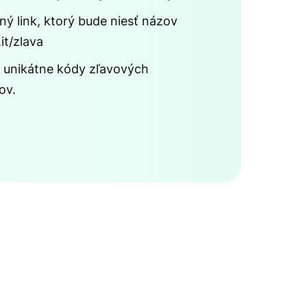
ý link, ktorý bude niesť názov
it/zlava
 unikátne kódy zľavových
ov.