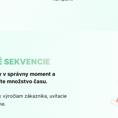
 SEKVENCIE
y v správny moment a
te množstvo času.
výročiam zákazníka, uvítacie
ne.