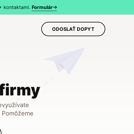
+ kontaktami.
Formulár
ODOSLAŤ DOPYT
 firmy
evyužívate
y? Pomôžeme