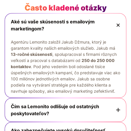
Často kladené otázky
Aké sú vaše skúsenosti s emailovým
marketingom?
Agentúru Lemonito založil Jakub Džmura, ktorý je
garantom kvality našich emailových služieb. Jakub má
13-ročné skúsenosti
, spolupracoval s firmami rôznych
veľkostí a pracoval s databázami od
250 do 250 000
kontaktov
. Pod jeho vedením boli odoslané tisíce
úspešných emailových kampaní, čo predstavuje viac ako
100 miliónov jednotlivých emailov. Jakub sa osobne
podieľa na vytváraní stratégie pre každého klienta a
navrhuje spôsoby, ako emailový marketing zefektívniť.
Čím sa Lemonito odlišuje od ostatných
poskytovateľov?
Ako zabezpečujete vysokú doručiteľnosť