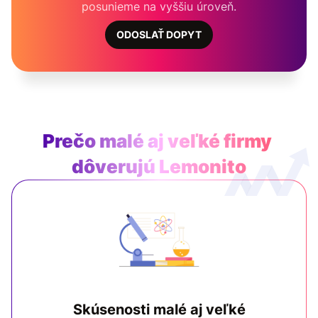
posunieme na vyššiu úroveň.
ODOSLAŤ DOPYT
Prečo malé aj veľké firmy
dôverujú Lemonito
Skúsenosti malé aj veľké