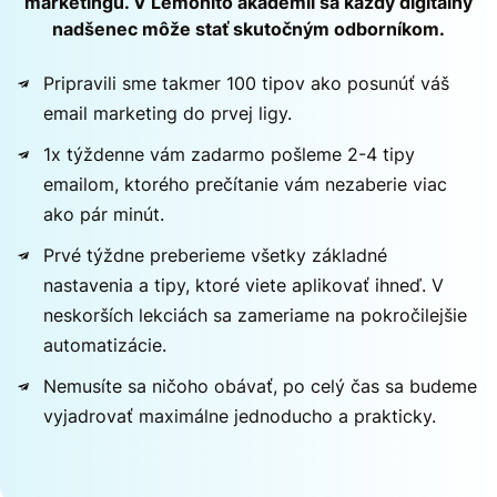
marketingu. V Lemonito akadémii sa každý digitálny
nadšenec môže stať skutočným odborníkom.
Pripravili sme takmer 100 tipov ako posunúť váš
email marketing do prvej ligy.
1x týždenne vám zadarmo pošleme 2-4 tipy
emailom, ktorého prečítanie vám nezaberie viac
ako pár minút.
Prvé týždne preberieme všetky základné
nastavenia a tipy, ktoré viete aplikovať ihneď. V
neskorších lekciách sa zameriame na pokročilejšie
automatizácie.
Nemusíte sa ničoho obávať, po celý čas sa budeme
vyjadrovať maximálne jednoducho a prakticky.