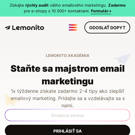
Získajte
rýchly audit
vášho emailového marketingu.
Zadarmo
pre e-shopy s 10 000+ kontaktami.
Formulár
MENU
ODOSLAŤ DOPYT
LEMONITO AKADÉMIA
Staňte sa majstrom email
marketingu
1x týždenne získate zadarmo 2-4 tipy ako zlepšiť
emailový marketing. Pridajte sa a vzdelávajte sa s
nami.
PRIHLÁSIŤ SA