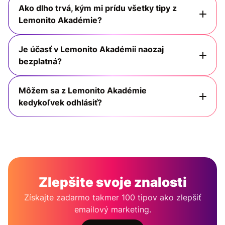
Ako dlho trvá, kým mi prídu všetky tipy z
Lemonito Akadémie?
Je účasť v Lemonito Akadémii naozaj
bezplatná?
Môžem sa z Lemonito Akadémie
kedykoľvek odhlásiť?
Zlepšite svoje znalosti
Získajte zadarmo takmer 100 tipov ako zlepšiť
emailový marketing.